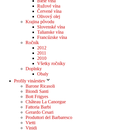
Biele vína
Ružové vína
Červené vína
Olivový olej
Krajina pôvodu
Slovenské vína
Talianske vína
Francúzske vína
Ročník
2012
2011
2010
Všetky ročníky
Doplnky
Obaly
Profily vinárstiev
Barone Ricasoli
Biondi Santi
Bott Frigyes
Château La Canorgue
Fattoria Barbi
Gerardo Cesari
Produttori del Barbaresco
Vietti
Vinidi