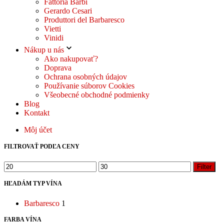
Fattoria Barbi
Gerardo Cesari
Produttori del Barbaresco
Vietti
Vinidi
Nákup u nás
Ako nakupovať?
Doprava
Ochrana osobných údajov
Používanie súborov Cookies
Všeobecné obchodné podmienky
Blog
Kontakt
Môj účet
FILTROVAŤ PODĽA CENY
Minimálna
Maximálna
Filter
cena
cena
HĽADÁM TYP VÍNA
Barbaresco
1
FARBA VÍNA