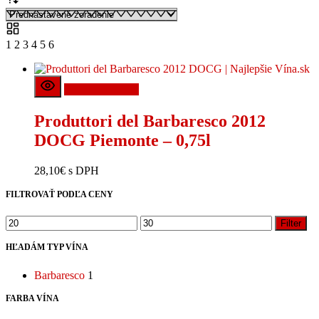
1
2
3
4
5
6
Pridať do košíka
Produttori del Barbaresco 2012
DOCG Piemonte – 0,75l
28,10
€
s DPH
FILTROVAŤ PODĽA CENY
Minimálna
Maximálna
Filter
cena
cena
HĽADÁM TYP VÍNA
Barbaresco
1
FARBA VÍNA