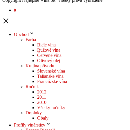
Copyright Najlepšie Vína.Sk, Všetky práva vyhradené.
#
Obchod
Farba
Biele vína
Ružové vína
Červené vína
Olivový olej
Krajina pôvodu
Slovenské vína
Talianske vína
Francúzske vína
Ročník
2012
2011
2010
Všetky ročníky
Doplnky
Obaly
Profily vinárstiev