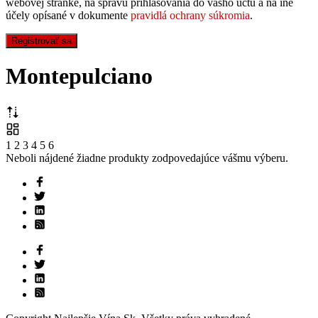
webovej stránke, na správu prihlasovania do vášho účtu a na iné
účely opísané v dokumente
pravidlá ochrany súkromia
.
Registrovať sa
Montepulciano
1
2
3
4
5
6
Neboli nájdené žiadne produkty zodpovedajúce vášmu výberu.