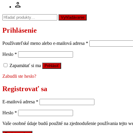
Hľadať:
Vyhľadávanie
Prihlásenie
Používateľské meno alebo e-mailová adresa
*
Heslo
*
Zapamätať si ma
Prihlásiť
Zabudli ste heslo?
Registrovať sa
E-mailová adresa
*
Heslo
*
Vaše osobné údaje budú použité na zjednodušenie používania tejto we