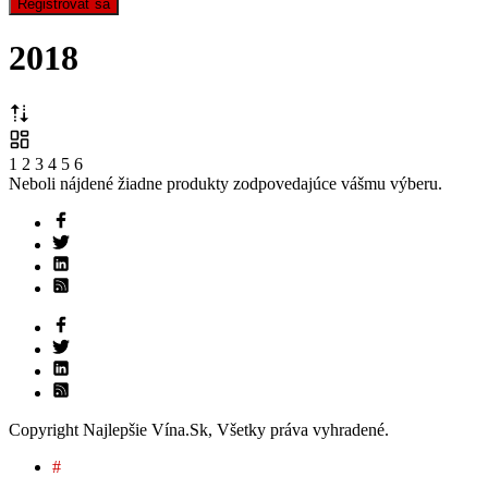
Registrovať sa
2018
1
2
3
4
5
6
Neboli nájdené žiadne produkty zodpovedajúce vášmu výberu.
Copyright Najlepšie Vína.Sk, Všetky práva vyhradené.
#