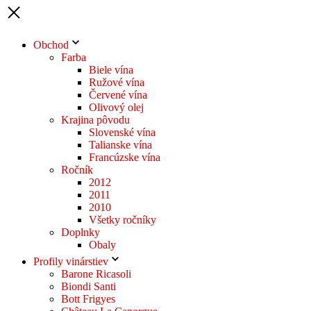
Obchod
Farba
Biele vína
Ružové vína
Červené vína
Olivový olej
Krajina pôvodu
Slovenské vína
Talianske vína
Francúzske vína
Ročník
2012
2011
2010
Všetky ročníky
Doplnky
Obaly
Profily vinárstiev
Barone Ricasoli
Biondi Santi
Bott Frigyes