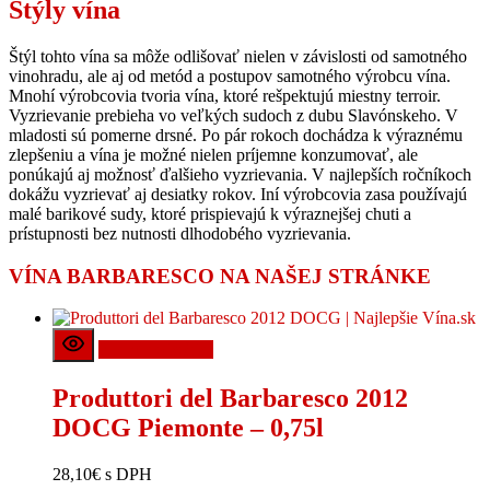
Štýly vína
Štýl tohto vína sa môže odlišovať nielen v závislosti od samotného
vinohradu, ale aj od metód a postupov samotného výrobcu vína.
Mnohí výrobcovia tvoria vína, ktoré rešpektujú miestny terroir.
Vyzrievanie prebieha vo veľkých sudoch z dubu Slavónskeho. V
mladosti sú pomerne drsné. Po pár rokoch dochádza k výraznému
zlepšeniu a vína je možné nielen príjemne konzumovať, ale
ponúkajú aj možnosť ďalšieho vyzrievania. V najlepších ročníkoch
dokážu vyzrievať aj desiatky rokov. Iní výrobcovia zasa používajú
malé barikové sudy, ktoré prispievajú k výraznejšej chuti a
prístupnosti bez nutnosti dlhodobého vyzrievania.
VÍNA BARBARESCO NA NAŠEJ STRÁNKE
Pridať do košíka
Produttori del Barbaresco 2012
DOCG Piemonte – 0,75l
28,10
€
s DPH