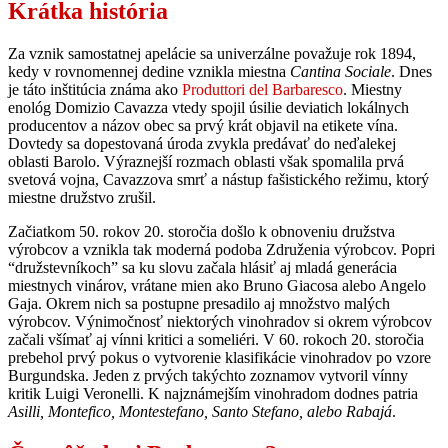
Krátka história
Za vznik samostatnej apelácie sa univerzálne považuje rok 1894,
kedy v rovnomennej dedine vznikla miestna
Cantina Sociale
. Dnes
je táto inštitúcia známa ako
Produttori del Barbaresco
. Miestny
enológ Domizio Cavazza vtedy spojil úsilie deviatich lokálnych
producentov a názov obec sa prvý krát objavil na etikete vína.
Dovtedy sa dopestovaná úroda zvykla predávať do neďalekej
oblasti Barolo. Výraznejší rozmach oblasti však spomalila prvá
svetová vojna, Cavazzova smrť a nástup fašistického režimu, ktorý
miestne družstvo zrušil.
Začiatkom 50. rokov 20. storočia došlo k obnoveniu družstva
výrobcov a vznikla tak moderná podoba Združenia výrobcov. Popri
“družstevníkoch” sa ku slovu začala hlásiť aj mladá generácia
miestnych vinárov, vrátane mien ako Bruno Giacosa alebo Angelo
Gaja. Okrem nich sa postupne presadilo aj množstvo malých
výrobcov. Výnimočnosť niektorých vinohradov si okrem výrobcov
začali všímať aj vínni kritici a someliéri. V 60. rokoch 20. storočia
prebehol prvý pokus o vytvorenie klasifikácie vinohradov po vzore
Burgundska. Jeden z prvých takýchto zoznamov vytvoril vínny
kritik Luigi Veronelli. K najznámejším vinohradom dodnes patria
Asilli, Montefico, Montestefano, Santo Stefano, alebo Rabajá
.