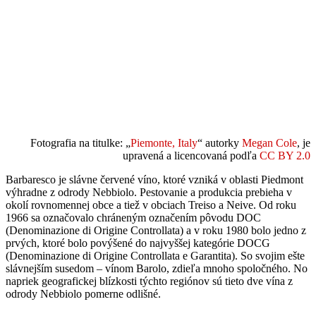
Fotografia na titulke: „
Piemonte, Italy
“ autorky
Megan Cole
, je
upravená a licencovaná podľa
CC BY 2.0
Barbaresco je slávne červené víno, ktoré vzniká v oblasti Piedmont
výhradne z odrody Nebbiolo. Pestovanie a produkcia prebieha v
okolí rovnomennej obce a tiež v obciach Treiso a Neive. Od roku
1966 sa označovalo chráneným označením pôvodu DOC
(Denominazione di Origine Controllata) a v roku 1980 bolo jedno z
prvých, ktoré bolo povýšené do najvyššej kategórie DOCG
(Denominazione di Origine Controllata e Garantita). So svojim ešte
slávnejším susedom – vínom Barolo, zdieľa mnoho spoločného. No
napriek geografickej blízkosti týchto regiónov sú tieto dve vína z
odrody Nebbiolo pomerne odlišné.