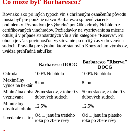
Čo môže byť Barbaresco?
Rovnako ako pri iných typoch vín s chráneným označením pôvodu
musia byť pre použitie názvu Barbaresco splnené viaceré
podmienky. Prvoradým je výhradné použitie odrody Nebbiolo z
certifikovaných vinohradov. Požiadavky na vyzrievanie sa mierne
odlišujú v prípade štandardných vín a vín kategórie “Riserva”. Pri
oboch je však povinnosťou vyzrievanie po určitý čas v drevených
sudoch. Pravidlá pre výrobu, ktoré stanovilo Konzorcium výrobcov,
uvádza prehľadná tabuľka:
Barbaresco "Riserva"
Barbaresco DOCG
DOCG
Odroda
100% Nebbiolo
100% Nebbiolo
Maximálny
8 ton
8 ton
výnos na hektár
Minimálna doba
26 mesiacov, z toho 9 v
50 mesiacov, z toho 9 v
vyzrievana
dubových sudoch
dubových sudoch
Minimálny
12,5%
12,5%
obsah alkoholu
Od 1. januára tretieho
Od 1. januára piateho
Uvedenie na trh
roka po zbere révy
roka po zbere révy