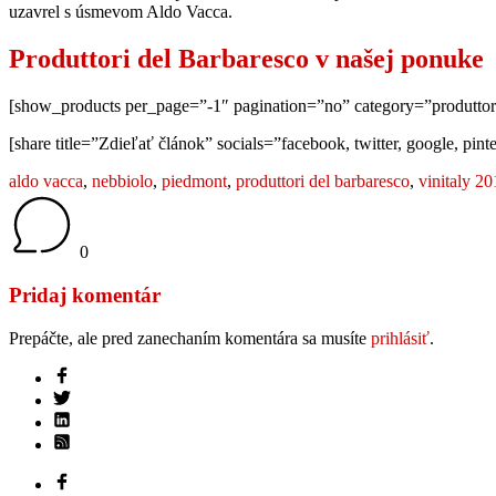
uzavrel s úsmevom Aldo Vacca.
Produttori del Barbaresco v našej ponuke
[show_products per_page=”-1″ pagination=”no” category=”produttor
[share title=”Zdieľať článok” socials=”facebook, twitter, google, pint
aldo vacca
,
nebbiolo
,
piedmont
,
produttori del barbaresco
,
vinitaly 2
0
Pridaj komentár
Prepáčte, ale pred zanechaním komentára sa musíte
prihlásiť
.