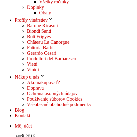
Všetky ročníky
Doplnky
Obaly
Profily vinárstiev
Barone Ricasoli
Biondi Santi
Bott Frigyes
Château La Canorgue
Fattoria Barbi
Gerardo Cesari
Produttori del Barbaresco
Vietti
Vinidi
Nákup u nás
Ako nakupovať?
Doprava
Ochrana osobných údajov
Používanie súborov Cookies
Všeobecné obchodné podmienky
Blog
Kontakt
Môj účet
apríl 2016