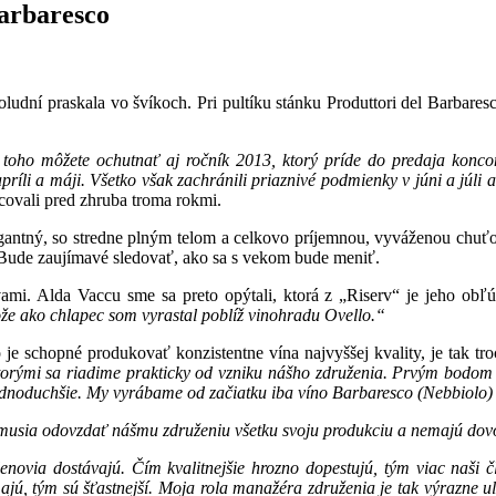
Barbaresco
oludní praskala vo švíkoch. Pri pultíku stánku Produttori del Barbar
 toho môžete ochutnať aj ročník 2013, ktorý príde do predaja konco
íli a máji. Všetko však zachránili priaznivé podmienky v júni a júli
covali pred zhruba troma rokmi.
antný, so stredne plným telom a celkovo príjemnou, vyváženou chuťo
 Bude zaujímavé sledovať, ako sa s vekom bude meniť.
vami. Alda Vaccu sme sa preto opýtali, ktorá z „Riserv“ je jeho obľ
ože ako chlapec som vyrastal poblíž vinohradu Ovello.“
co je schopné produkovať konzistentne vína najvyššej kvality, je tak
rými sa riadime prakticky od vzniku nášho združenia. Prvým bodom je
ednoduchšie. My vyrábame od začiatku iba víno Barbaresco (Nebbiolo) a
musia odovzdať nášmu združeniu všetku svoju produkciu a nemajú dovo
lenovia dostávajú. Čím kvalitnejšie hrozno dopestujú, tým viac naši 
 majú, tým sú šťastnejší. Moja rola manažéra združenia je tak výrazne