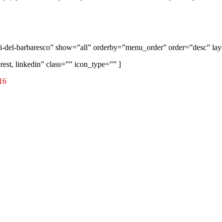
i-del-barbaresco” show=”all” orderby=”menu_order” order=”desc” layo
erest, linkedin” class=”” icon_type=”” ]
016