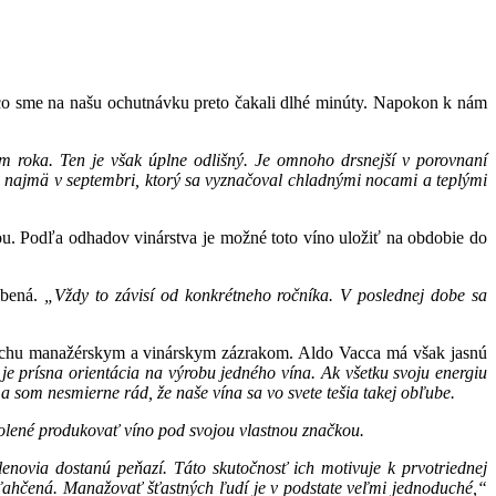
esco sme na našu ochutnávku preto čakali dlhé minúty. Napokon k nám
m roka. Ten je však úplne odlišný. Je omnoho drsnejší v porovnaní
 a najmä v septembri, ktorý sa vyznačoval chladnými nocami a teplými
u. Podľa odhadov vinárstva je možné toto víno uložiť na obdobie do
úbená.
„Vždy to závisí od konkrétneho ročníka. V poslednej dobe sa
 trochu manažérskym a vinárskym zázrakom. Aldo Vacca má však jasnú
 prísna orientácia na výrobu jedného vína. Ak všetku svoju energiu
 som nesmierne rád, že naše vína sa vo svete tešia takej obľube.
lené produkovať víno pod svojou vlastnou značkou.
členovia dostanú peňazí. Táto skutočnosť ich motivuje k prvotriednej
 uľahčená. Manažovať šťastných ľudí je v podstate veľmi jednoduché,“