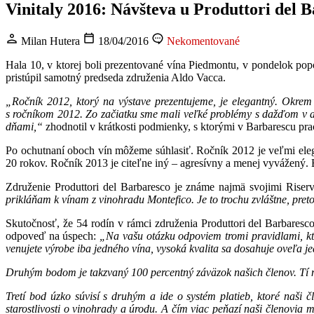
Vinitaly 2016: Návšteva u Produttori del 
Milan Hutera
18/04/2016
Nekomentované
Hala 10, v ktorej boli prezentované vína Piedmontu, v pondelok pop
pristúpil samotný predseda združenia Aldo Vacca.
„Ročník 2012, ktorý na výstave prezentujeme, je elegantný. Okrem
s ročníkom 2012. Zo začiatku sme mali veľké problémy s dažďom v apr
dňami,“
zhodnotil v krátkosti podmienky, s ktorými v Barbarescu pra
Po ochutnaní oboch vín môžeme súhlasiť. Ročník 2012 je veľmi eleg
20 rokov. Ročník 2013 je citeľne iný – agresívny a menej vyvážený.
Združenie Produttori del Barbaresco je známe najmä svojimi Riser
prikláňam k vínam z vinohradu Montefico. Je to trochu zvláštne, pret
Skutočnosť, že 54 rodín v rámci združenia Produttori del Barbares
odpoveď na úspech:
„Na vašu otázku odpoviem tromi pravidlami, kto
venujete výrobe iba jedného vína, vysoká kvalita sa dosahuje oveľa j
Druhým bodom je takzvaný 100 percentný záväzok našich členov. Tí 
Tretí bod úzko súvisí s druhým a ide o systém platieb, ktoré naši č
starostlivosti o vinohrady a úrodu. A čím viac peňazí naši členovia