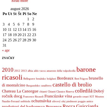
Read more
august 2026
Po
Ut
St
Št
Pi
So
Ne
1
2
3
4
5
6
7
8
9
10
11
12
13
14
15
16
17
18
19
20
21
22
23
24
25
26
27
28
29
30
31
« apr
ZNAČKY
barone
2010
2012
2013
albia
aldo vacca
amarone della valpolicella
ricasoli
Bordeaux
brunello
Bellegrave
benátsko
bolgheri
Bott Frigyes
castello di brolio
di montalcino
Burgundsko
casalferro
colledilá
Chateau La Canorgue
Dobrý
chianti
Chianti Classico Riserva
ročník
docg
Francúzske vína
Francesco Ricasoli
gerardo cesari
IGT
Mouton
ochutnávka
Naudin-Ferrand
nebbiolo
olivový olej
piedmont
poggio antico
Rocca Guicciarda
produttori del barbaresco
Provence