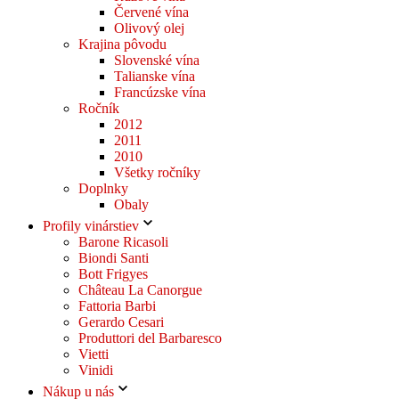
Červené vína
Olivový olej
Krajina pôvodu
Slovenské vína
Talianske vína
Francúzske vína
Ročník
2012
2011
2010
Všetky ročníky
Doplnky
Obaly
Profily vinárstiev
Barone Ricasoli
Biondi Santi
Bott Frigyes
Château La Canorgue
Fattoria Barbi
Gerardo Cesari
Produttori del Barbaresco
Vietti
Vinidi
Nákup u nás