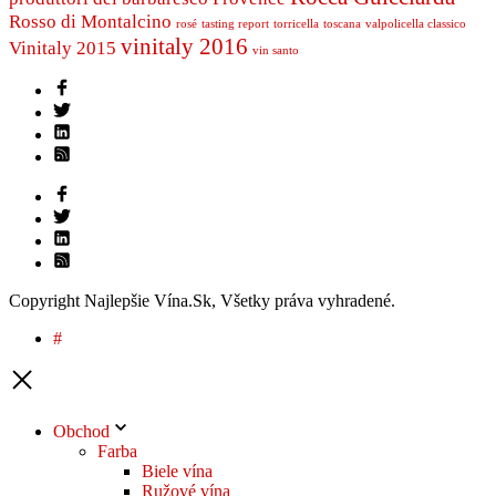
Rosso di Montalcino
rosé
tasting report
torricella
toscana
valpolicella classico
vinitaly 2016
Vinitaly 2015
vin santo
Copyright Najlepšie Vína.Sk, Všetky práva vyhradené.
#
Obchod
Farba
Biele vína
Ružové vína