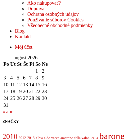
Ako nakupovať?
Doprava
Ochrana osobných údajov
Používanie súborov Cookies
Všeobecné obchodné podmienky
Blog
Kontakt
Môj účet
august 2026
Po
Ut
St
Št
Pi
So
Ne
1
2
3
4
5
6
7
8
9
10
11
12
13
14
15
16
17
18
19
20
21
22
23
24
25
26
27
28
29
30
31
« apr
ZNAČKY
barone
2010
2012
2013
albia
aldo vacca
amarone della valpolicella