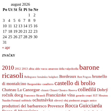
august 2026
Po
Ut
St
Št
Pi
So
Ne
1
2
3
4
5
6
7
8
9
10
11
12
13
14
15
16
17
18
19
20
21
22
23
24
25
26
27
28
29
30
31
« apr
ZNAČKY
barone
2010
2012
2013
albia
aldo vacca
amarone della valpolicella
ricasoli
Bordeaux
brunello
Bellegrave
benátsko
bolgheri
Bott Frigyes
castello di brolio
di montalcino
Burgundsko
casalferro
colledilá
Chateau La Canorgue
Dobrý
chianti
Chianti Classico Riserva
ročník
docg
Francúzske vína
Francesco Ricasoli
gerardo cesari
IGT
Mouton
ochutnávka
Naudin-Ferrand
nebbiolo
olivový olej
piedmont
poggio antico
Rocca Guicciarda
produttori del barbaresco
Provence