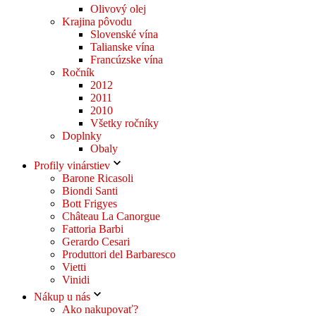
Olivový olej
Krajina pôvodu
Slovenské vína
Talianske vína
Francúzske vína
Ročník
2012
2011
2010
Všetky ročníky
Doplnky
Obaly
Profily vinárstiev
Barone Ricasoli
Biondi Santi
Bott Frigyes
Château La Canorgue
Fattoria Barbi
Gerardo Cesari
Produttori del Barbaresco
Vietti
Vinidi
Nákup u nás
Ako nakupovať?