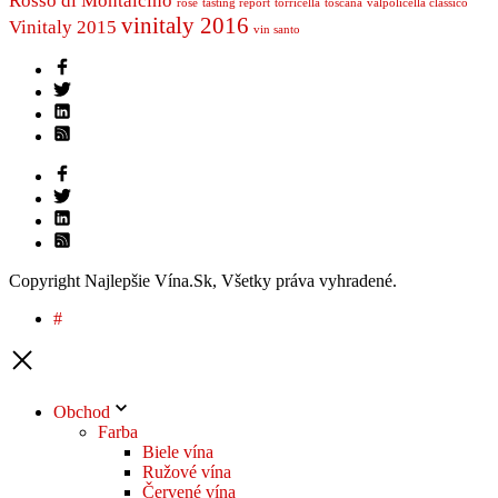
Rosso di Montalcino
rosé
tasting report
torricella
toscana
valpolicella classico
vinitaly 2016
Vinitaly 2015
vin santo
Copyright Najlepšie Vína.Sk, Všetky práva vyhradené.
#
Obchod
Farba
Biele vína
Ružové vína
Červené vína