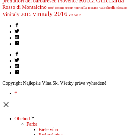
Rocca Guicciarda
produttori del barbaresco
Provence
Rosso di Montalcino
rosé
tasting report
torricella
toscana
valpolicella classico
vinitaly 2016
Vinitaly 2015
vin santo
Copyright Najlepšie Vína.Sk, Všetky práva vyhradené.
#
Obchod
Farba
Biele vína
Ružové vína