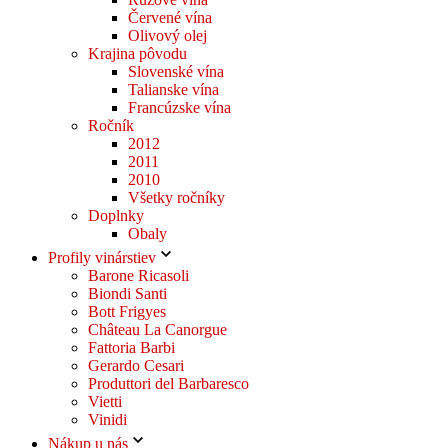
Červené vína
Olivový olej
Krajina pôvodu
Slovenské vína
Talianske vína
Francúzske vína
Ročník
2012
2011
2010
Všetky ročníky
Doplnky
Obaly
Profily vinárstiev
Barone Ricasoli
Biondi Santi
Bott Frigyes
Château La Canorgue
Fattoria Barbi
Gerardo Cesari
Produttori del Barbaresco
Vietti
Vinidi
Nákup u nás