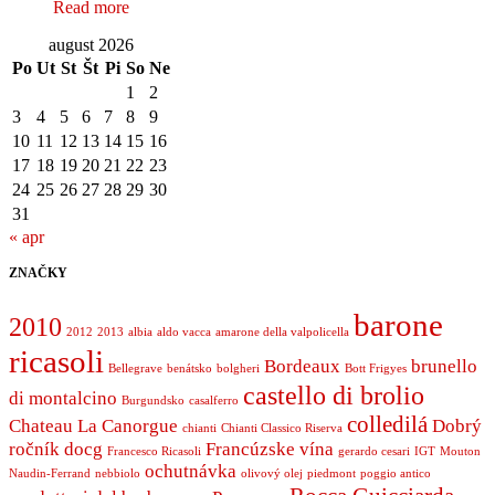
Read more
august 2026
Po
Ut
St
Št
Pi
So
Ne
1
2
3
4
5
6
7
8
9
10
11
12
13
14
15
16
17
18
19
20
21
22
23
24
25
26
27
28
29
30
31
« apr
ZNAČKY
barone
2010
2012
2013
albia
aldo vacca
amarone della valpolicella
ricasoli
Bordeaux
brunello
Bellegrave
benátsko
bolgheri
Bott Frigyes
castello di brolio
di montalcino
Burgundsko
casalferro
colledilá
Chateau La Canorgue
Dobrý
chianti
Chianti Classico Riserva
ročník
docg
Francúzske vína
Francesco Ricasoli
gerardo cesari
IGT
Mouton
ochutnávka
Naudin-Ferrand
nebbiolo
olivový olej
piedmont
poggio antico