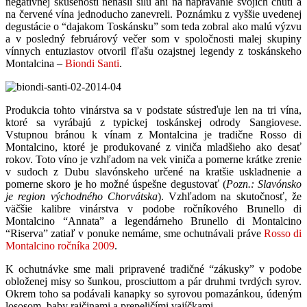
negatívnej skúsenosti nenašli silu ani na naprávanie svojich chutí a
na červené vína jednoducho zanevreli. Poznámku z vyššie uvedenej
degustácie o “dajakom Toskánsku” som teda zobral ako malú výzvu
a v posledný februárový večer som v spoločnosti malej skupiny
vínnych entuziastov otvoril fľašu ozajstnej legendy z toskánskeho
Montalcina –
Biondi Santi
.
Produkcia tohto vinárstva sa v podstate sústreďuje len na tri vína,
ktoré sa vyrábajú z typickej toskánskej odrody Sangiovese.
Vstupnou bránou k vínam z Montalcina je tradične Rosso di
Montalcino, ktoré je produkované z viniča mladšieho ako desať
rokov. Toto víno je vzhľadom na vek viniča a pomerne krátke zrenie
v sudoch z Dubu slavónskeho určené na kratšie uskladnenie a
pomerne skoro je ho možné úspešne degustovať (
Pozn.: Slavónsko
je region východného Chorvátska
). Vzhľadom na skutočnosť, že
väčšie kalibre vinárstva v podobe ročníkového Brunello di
Montalcino “Annata” a legendárneho Brunello di Montalcino
“Riserva” zatiaľ v ponuke nemáme, sme ochutnávali práve
Rosso di
Montalcino ročníka 2009
.
K ochutnávke sme mali pripravené tradičné “zákusky” v podobe
obloženej misy so šunkou, prosciuttom a pár druhmi tvrdých syrov.
Okrem toho sa podávali kanapky so syrovou pomazánkou, údeným
lososom, baby rajčinami a prepeličími vajíčkami.