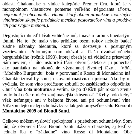
oblasti Chalonnaise z vinice kategórie Premier Cru, ktorá je v
monopolnom vlastníctve pomerne veľkého négocianta (
Pozn.:
négociant je obchodník s vínom, ktorý okrem produkcie z vlastných
vinohradov skupuje produkcie menších pestovateľov vína a predáva
ich pod svojim menom.
).
Degustujúci ihneď hlásili viditeľne inú, tmavšiu farbu s hnedastými
tónmi. Na to, že malo víno približne osem rokov nebolo badať
žiadne náznaky blednutia, ktoré sa dostavuje s postupným
vyzrievaním. Prítomným som ukázal aj fľašu dvadsaťročného
burgundského (ročník 1993), ktorej obsah je už viditeľne priesvitný.
Sám neviem, či túto historickú fľašu otvoriť, alebo si ju ponechať
ako pamiatku na ukončenie významnej životnej fázy… Vôňa
“Modrého Burgundu” bola v porovnaní s Rosso di Montalcino iná.
Charakterizoval by som ju slovami
masívna
a
prísna
. Ako by mi
vyčítala, že som víno predčasne zobudil zo zaslúženého odpočinku.
Chuť vína bola
mohutná
a verím, že po ďalších pár rokoch zrenia
by to bola ešte o niečo zaujímavejšia skúsenosť. “Keby bolo keby”
však nefunguje ani v bežnom živote, ani pri ochutnávaní vína.
Víťazom tejto malej ochutnávky sa tak jednomyseľne stalo
Rosso di
Montalcino 2009 od Biondi Santi
.
Celkovo môžem vysloviť spokojnosť s priebehom ochutnávky. Som
rád, že otvorená fľaša Biondi Santi ukázala charakter, aj keď sa
jednalo iba o “základné” víno Rosso di Montalcino. Obe