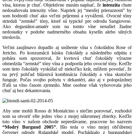
vína, ktorou je chuť. Objektívne musím napísať, že
intenzita
chute
nedosahovala intenzity vône. Napriek jej “menšej prieraznosti” by
som hodnotil chuť ako veľmi príjemnú a vyváženú. Ovocné tóny
striedali “zemské” tóny, ktoré sú typické pre odrodu Sangiovese.
Ako degustátor-amatér som na tomto víne nenašiel žiadne
nedostatky v podobe nadmerného obsahu kyselín alebo silných
trieslovín.
Veľmi zaujímavo dopadlo aj snúbenie vína s čokoládou Rose of
Jericho. Po konzumácii kúsku čokolády a následného odpitia z
pohára som spozoroval, že kvetová chuť čokolády výrazne
obmedzila “zemské” tóny vína a podporila jeho ovocné tóny. Keďže
som tieto čokolády vyskúšal už niekoľko krát, môžem povedať, že
na prvý pohľad bláznivá kombinácia čokolády a vína skutočne
funguje. Počas svojho pobytu v dekantéri, ako aj v poloprázdnej
fľaši sa víno časom zjemnilo. Mne osobne však vyhovovala jeho
chuť aj bez dekantovania.
Aby sme mohli Rosso di Montalcino s niečim porovnať, rozhodol
som sa otvoriť ešte jedno víno z mojej súkromnej zbierky. Keďže
toto víno v našom obchode nepredávame, pracovne ho nazvem
“Modrý Burgund 2005”
. Išlo teda o víno mojej obľúbenej
červenej odrody Rulandské modré. Pochádzalo z burgundskej