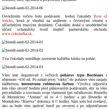
Osviežením večera bolo podávanie horkej čokolády
Rose of
Jericho
, ktorá je vhodná na snúbenie s červenými vínami a
ušľachtilými tmavými destilátmi. Čokoládu dodal a neoddeliteľnú
súčasť ochutnávky tvoril majiteľ partnerského obchodu
www.cokoladka.sk
.
Tvar čokolády umožňuje zavesenie každého kúsku na pohár:
Víno sme degustovali z veľkých
pohárov typu Bordeaux
s
objemom ~650 ml. Po naliatí prvej “várky” do pohárov víno zaujalo
nádhernou,
intenzívnou rubínovou farbou
. Výrobca odporúča
toto víno otvoriť hodinu pred plánovaným podávaním, aby sa víno
prevzdušnilo a rozvinulo svoje vlastnosti (pri ročníkovom Brunello
di Montalcino “Annata” sú to 4 ! hodiny a pri Brunello di
Montalcino “Riserva” dokonca 8 !! hodín). Sám som bol zvedavý,
ako sa bude víno správať hneď po otvorení a po odporúčanom