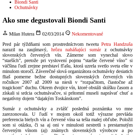
Biondi Santi
Ochutnávky
Ako sme degustovali Biondi Santi
Milan Hutera
02/03/2014
Nekomentované
Pred pár týždňami som prostredníctvom tweetu
Petra Handzuša
narazil na zaujímavý,
hrôzu naháňajúci sumár
z ochutnávky
slovenských červených vín. Zámerne som vynechal slovo
“starších”, pretože pri vyslovení pojmu “staršie červené víno” si
väčšina ľudí zrejme predstaví fľašu, ktorá uzrela svetlo sveta ešte v
minulom storočí. Záverečné slová organizátora ochutnávky desiatich
fliaš pomerne bežne dostupných slovenských červených vín
ročníkov 2007 až 2009 sa niesli v “rozpačitom, čiastočne až
tragickom” duchu. Okrem dvojice vín, ktoré obstáli skúšku časom a
získali si srdcia ochutnávačov, si prítomní museli naprávať chuť a
negatívny dojem “dajakým Toskánskom”.
Sumár z ochutnávky a zvlášť posledná poznámka vo mne
zarezonovala. U ľudí v mojom okolí totiž výrazne prevláda
preferencia bielych vín a červené vína sa tešia malej obľube. Položil
som si otázku, či sa aj oni v minulosti nestretli s prestarnutým
červeným vínom (aj) známych slovenských výrobcov a po