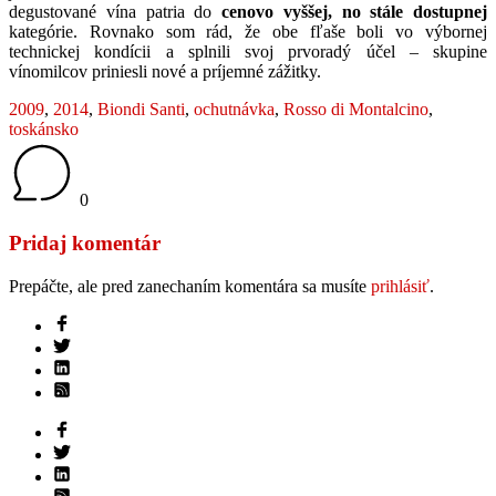
degustované vína patria do
cenovo vyššej, no stále dostupnej
kategórie. Rovnako som rád, že obe fľaše boli vo výbornej
technickej kondícii a splnili svoj prvoradý účel – skupine
vínomilcov priniesli nové a príjemné zážitky.
2009
,
2014
,
Biondi Santi
,
ochutnávka
,
Rosso di Montalcino
,
toskánsko
0
Pridaj komentár
Prepáčte, ale pred zanechaním komentára sa musíte
prihlásiť
.