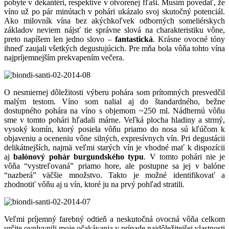
pobyte v dekantéri, respektíve v otvorenej fľaši. Musím povedať, že
víno už po pár minútach v pohári ukázalo svoj skutočný potenciál.
Ako milovník vína bez akýchkoľvek odborných someliérskych
základov neviem nájsť tie správne slová na charakteristiku vône,
preto napíšem len jedno slovo –
fantastická
. Krásne ovocné tóny
ihneď zaujali všetkých degustujúcich. Pre mňa bola vôňa tohto vína
najpríjemnejším prekvapením večera.
O nesmiernej dôležitosti výberu pohára som prítomných presvedčil
malým testom. Víno som nalial aj do štandardného, bežne
dostupného pohára na víno s objemom ~250 ml. Nádhernú vôňu
sme v tomto pohári hľadali márne. Veľká plocha hladiny a strmý,
vysoký komín, ktorý posiela vôňu priamo do nosa sú kľúčom k
objaveniu a oceneniu vône silných, expresívnych vín. Pri degustácii
delikátnejších, najmä veľmi starých vín je vhodné mať k dispozícii
aj
balónový pohár burgundského typu
. V tomto pohári nie je
vôňa “vystreľovaná” priamo hore, ale postupne sa jej v balóne
“nazberá” väčšie množstvo. Takto je možné identifikovať a
zhodnotiť vôňu aj u vín, ktoré ju na prvý pohľad stratili.
Veľmi príjemný farebný odtieň a neskutočná ovocná vôňa celkom
určite ovplyvnili moje očakávania v prípade najdôležitejšej vlastnosti