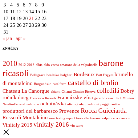
3
4
5
6
7
8
9
10
11
12
13
14
15
16
17
18
19
20
21
22
23
24
25
26
27
28
29
30
31
« jan
apr »
ZNAČKY
barone
2010
2012
2013
albia
aldo vacca
amarone della valpolicella
ricasoli
Bordeaux
brunello
Bellegrave
benátsko
bolgheri
Bott Frigyes
castello di brolio
di montalcino
Burgundsko
casalferro
colledilá
Chateau La Canorgue
Dobrý
chianti
Chianti Classico Riserva
ročník
docg
Francúzske vína
Francesco Ricasoli
gerardo cesari
IGT
Mouton
ochutnávka
Naudin-Ferrand
nebbiolo
olivový olej
piedmont
poggio antico
Rocca Guicciarda
produttori del barbaresco
Provence
Rosso di Montalcino
rosé
tasting report
torricella
toscana
valpolicella classico
vinitaly 2016
Vinitaly 2015
vin santo